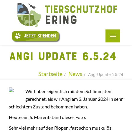
JETZT
SPENDEN
JETZT SPENDEN
STARTSEITE
ANGI UPDATE 6.5.24
+
ÜBER UNS
PATENTIERE
Startseite
News
Angi Update 6.5.24
+
HELFEN
Wir haben eigentlich mit dem Schlimmsten
+
INFOS
gerechnet, als wir Angi am 3. Januar 2024 in sehr
schlechtem Zustand bekommen haben.
LESEN
Heute am 6. Mai entstand dieses Foto:
KONTAKT
Sehr viel mehr auf den Riopen, fast schon muskulös
+
BMT