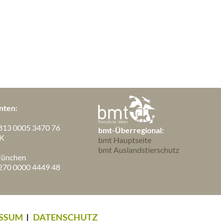
nten:
813 0005 3470 76
bmt-Überregional:
K
bmt Hauptseite
bmt Auslandstierschutz
München
270 0000 4449 48
SSUM
|
DATENSCHUTZ