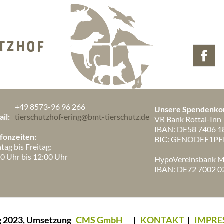
TZHOF
+49 8573-96 96 266
Unsere Spendenko
il:
tierschutzhof-ering@bmt-tierschutz.de
VR Bank Rottal-Inn
IBAN: DE58 7406 1
fonzeiten:
BIC: GENODEF1PF
ag bis Freitag:
0 Uhr bis 12:00 Uhr
HypoVereinsbank 
IBAN: DE72 7002 0
ng 2023, Umsetzung
CMS GmbH
|
KONTAKT
|
IMPRE