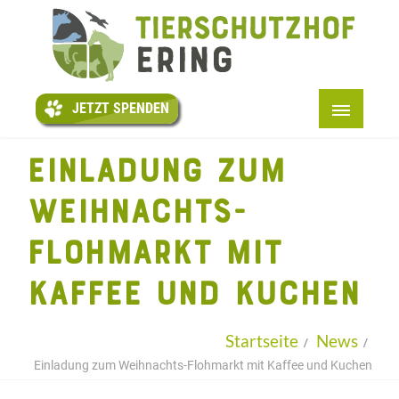
JETZT
SPENDEN
JETZT SPENDEN
STARTSEITE
EINLADUNG ZUM
+
ÜBER UNS
WEIHNACHTS-
PATENTIERE
FLOHMARKT MIT
+
HELFEN
KAFFEE UND KUCHEN
+
INFOS
LESEN
Startseite
News
KONTAKT
Einladung zum Weihnachts-Flohmarkt mit Kaffee und Kuchen
+
BMT