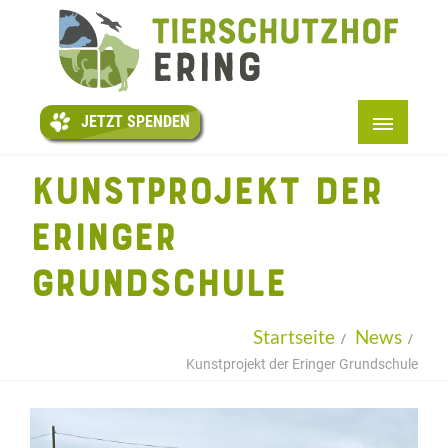
JETZT
SPENDEN
JETZT SPENDEN
STARTSEITE
KUNSTPROJEKT DER
+
ÜBER UNS
ERINGER
PATENTIERE
GRUNDSCHULE
+
HELFEN
+
INFOS
Startseite
News
LESEN
Kunstprojekt der Eringer Grundschule
KONTAKT
+
BMT