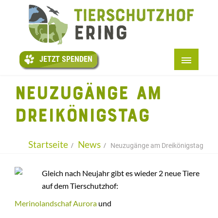
JETZT
SPENDEN
JETZT SPENDEN
STARTSEITE
NEUZUGÄNGE AM
+
ÜBER UNS
DREIKÖNIGSTAG
PATENTIERE
+
HELFEN
Startseite
News
Neuzugänge am Dreikönigstag
+
INFOS
Gleich nach Neujahr gibt es wieder 2 neue Tiere
LESEN
auf dem Tierschutzhof:
KONTAKT
Merinolandschaf Aurora
und
+
BMT